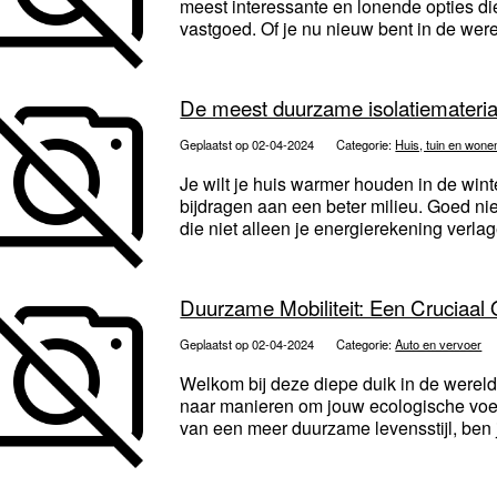
meest interessante en lonende opties d
vastgoed. Of je nu nieuw bent in de werel
De meest duurzame isolatiemateria
Geplaatst op 02-04-2024
Categorie:
Huis, tuin en wone
Je wilt je huis warmer houden in de wint
bijdragen aan een beter milieu. Goed nie
die niet alleen je energierekening verlag
Duurzame Mobiliteit: Een Cruciaal
Geplaatst op 02-04-2024
Categorie:
Auto en vervoer
Welkom bij deze diepe duik in de wereld
naar manieren om jouw ecologische voetaf
van een meer duurzame levensstijl, ben j