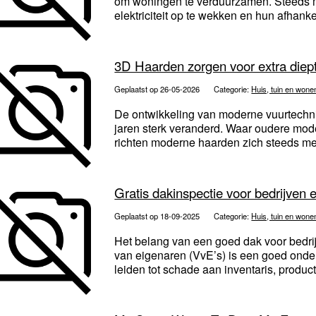
om woningen te verduurzamen. Steeds m
elektriciteit op te wekken en hun afhankel
3D Haarden zorgen voor extra diept
Geplaatst op 26-05-2026
Categorie:
Huis, tuin en wone
De ontwikkeling van moderne vuurtechni
jaren sterk veranderd. Waar oudere mode
richten moderne haarden zich steeds mee
Gratis dakinspectie voor bedrijven 
Geplaatst op 18-09-2025
Categorie:
Huis, tuin en wone
Het belang van een goed dak voor bedr
van eigenaren (VvE’s) is een goed ond
leiden tot schade aan inventaris, produc