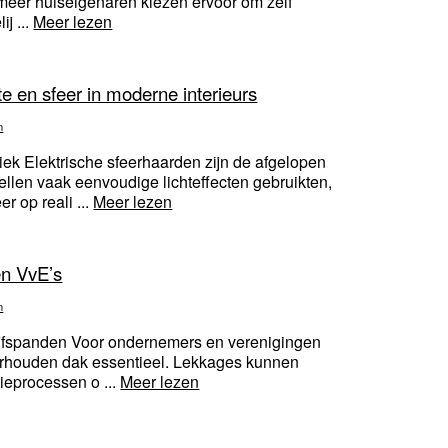
eer huiseigenaren kiezen ervoor om zelf
ij ...
Meer lezen
e en sfeer in moderne interieurs
n
ek Elektrische sfeerhaarden zijn de afgelopen
llen vaak eenvoudige lichteffecten gebruikten,
r op reali ...
Meer lezen
en VvE’s
n
ijfspanden Voor ondernemers en verenigingen
erhouden dak essentieel. Lekkages kunnen
tieprocessen o ...
Meer lezen