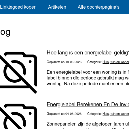
Linktegoed kopen
Artikelen
Alle dochterpagina's
log
Hoe lang is een energielabel geldig
Geplaatst op 19-06-2026
Categorie:
Huis, tuin en wone
Een energielabel voor een woning is in N
label binnen die periode gebruikt mag w
woning. Na deze periode moet er een ni
Energielabel Berekenen En De Inv
Geplaatst op 04-06-2026
Categorie:
Huis, tuin en wone
Zonnepanelen zijn de afgelopen jaren ui