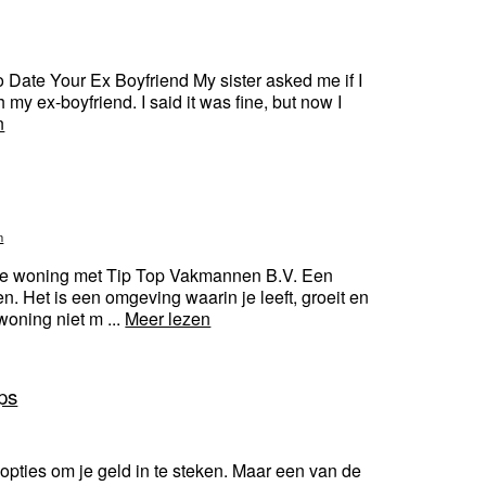
 Date Your Ex Boyfriend My sister asked me if I
 my ex-boyfriend. I said it was fine, but now I
n
n
k je woning met Tip Top Vakmannen B.V. Een
. Het is een omgeving waarin je leeft, groeit en
oning niet m ...
Meer lezen
ips
 opties om je geld in te steken. Maar een van de