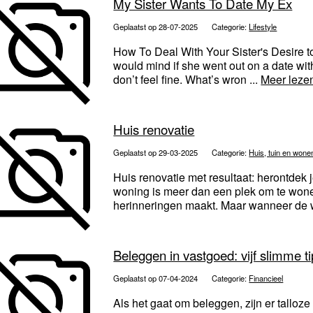
My Sister Wants To Date My Ex
Geplaatst op 28-07-2025
Categorie:
Lifestyle
How To Deal With Your Sister's Desire to
would mind if she went out on a date with
don’t feel fine. What’s wron ...
Meer leze
Huis renovatie
Geplaatst op 29-03-2025
Categorie:
Huis, tuin en wone
Huis renovatie met resultaat: herontde
woning is meer dan een plek om te wonen
herinneringen maakt. Maar wanneer de w
Beleggen in vastgoed: vijf slimme t
Geplaatst op 07-04-2024
Categorie:
Financieel
Als het gaat om beleggen, zijn er talloze