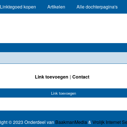
Linktegoed kopen
Artikelen
Alle dochterpagina's
Link toevoegen
Contact
Link toevoegen
ight © 2023 Onderdeel van
BaakmanMedia
&
Vrolijk Internet S