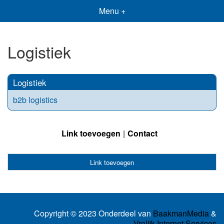
Menu +
Logistiek
Logistiek
b2b logistics
Link toevoegen
Contact
Link toevoegen
Copyright © 2023 Onderdeel van
BaakmanMedia
&
Vrolijk Internet Services