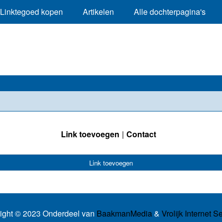
Linktegoed kopen
Artikelen
Alle dochterpagina's
Link toevoegen
Contact
Link toevoegen
ight © 2023 Onderdeel van
BaakmanMedia
&
Vrolijk Internet S